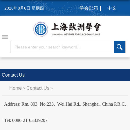
学会邮箱
中文
2026年8月6日 星期四
Contact Us
Home
Contact Us
>
>
Address: Rm. 803, No.233, Wei Hai Rd., Shanghai, China P.R.C.
Tel: 0086-21-63339207